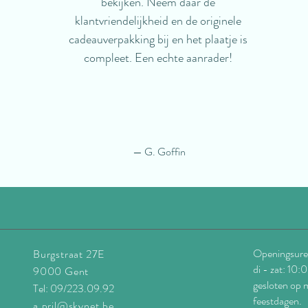
bekijken. Neem daar de
klantvriendelijkheid en de originele
cadeauverpakking bij en het plaatje is
compleet. Een echte aanrader!
— G. Goffin
Openingsure
Burgstraat 27E
di - zat: 10
9000 Gent
gesloten op 
Tel: 09/223.09.92
feestdagen.
a.pril@skynet.be