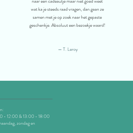
naar een cadeautje maar niet goed weet
wat ka je steeds raad vragen, dan gaan ze
samen met je op zoek naar het gepaste
geschenkje. Absoluut een bezoekje waard!
— T. Leroy
n:
:00 - 12:00 & 13:00 - 18:00
maandag, zondag en